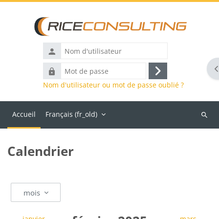
Passer au contenu principal
Nom
d'utilisateur
O
Mot
Connexion
de
Nom d'utilisateur ou mot de passe oublié ?
passe
Accueil
Français ‎(fr_old)‎
Reche
des
cours
Calendrier
mois
←
janvier
mars
→