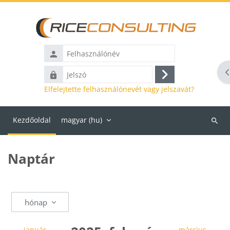
Tovább a fő tartalomhoz
Felhasználónév
B
Jelszó
Belépés
Elfelejtette felhasználónevét vagy jelszavát?
Kezdőoldal
magyar ‎(hu)‎
Kurzu
keresé
Naptár
hónap
←
január
március
→