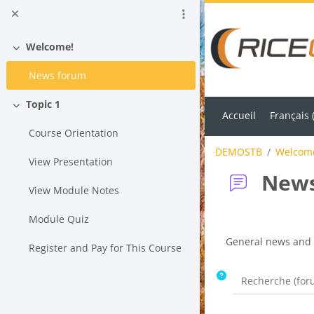
Passer au contenu principal
Welcome!
Replier
News forum
Topic 1
Replier
Accueil
Français ‎(
Course Orientation
DEMOSTB
Welcom
View Presentation
News
View Module Notes
Module Quiz
Conditions d'achè
General news and
Register and Pay for This Course
Recherche (foru