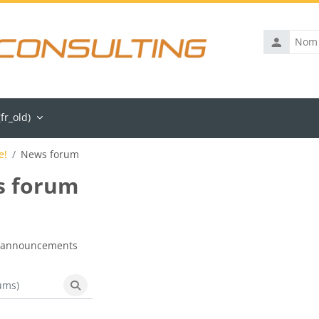
Nom
d'utilisateu
fr_old)‎
e!
News forum
 forum
vement
 announcements
ms)
Recherche (forums)