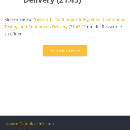
Abschlussbedingungen
Klicken Sie auf '
Lesson 1 - Continuous Integration, Continuous
Testing and Continuous Delivery (21:43)*
', um die Ressource
zu öffnen.
Zurück zu Kurs
Blöcke
Blöcke
Blöcke
Blöcke
Unsere Datenlöschfristen