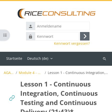
Zum Hauptinhalt
Anmeldename
Kursindex öffnen
Kennwort
Anmelden
Kennwort vergessen?
Startseite
Deutsch ‎(de)‎
Kurse
suche
AGATTA_Demo
Module 4 - Deployment and Delivery
Lesson 1 - Continuous Integration, Continuous Testing and Continuous Delivery (21:43)*
Lesson 1 - Continuous
Integration, Continuous
Testing and Continuous
Delivery (21:43)*